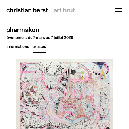
christian berst
christian berst
art brut
art brut
pharmakon
recherche
événement
du 7 mars au 7 juillet 2026
informations
artistes
accueil
artistes
expositions
actualités
publications
ressources
à propos
contact