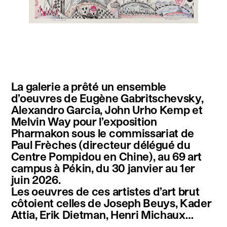
instagram
facebook
twitter
linkedin
youtube
newsletter
La galerie a prêté un ensemble
français
english
d’oeuvres de Eugène Gabritschevsky,
Alexandro Garcia, John Urho Kemp et
Melvin Way pour l’exposition
Pharmakon sous le commissariat de
Paul Frèches (directeur délégué du
Centre Pompidou en Chine), au 69 art
campus à Pékin, du 30 janvier au 1er
juin 2026.
Les oeuvres de ces artistes d’art brut
côtoient celles de Joseph Beuys, Kader
Attia, Erik Dietman, Henri Michaux…