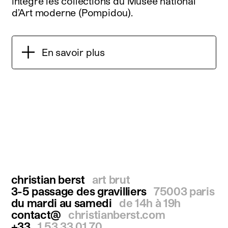
intègre les collections du Musée national
d’Art moderne (Pompidou).
En savoir plus
christian berst
art brut
3-5 passage des gravilliers
75003 paris
du mardi au samedi
de 14h à 19h
contact@
christianberst.com
+33
1 53 33 01 70