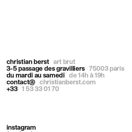
christian berst
art brut
3-5 passage des gravilliers
75003 paris
du mardi au samedi
de 14h à 19h
contact@
christianberst.com
+33
1 53 33 01 70
instagram