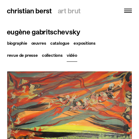
christian berst
christian berst
art brut
art brut
eugène gabritschevsky
recherche
biographie
œuvres
catalogue
expositions
accueil
revue de presse
collections
vidéo
artistes
expositions
actualités
publications
ressources
à propos
contact