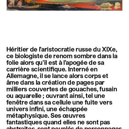
instagram
facebook
twitter
linkedin
youtube
newsletter
Héritier de l’aristocratie russe du XIXe,
français
english
ce biologiste de renom sombre dans la
folie alors qu’il est à l’apogée de sa
carrière scientifique. Interné en
Allemagne, il se lance alors corps et
âme dans la création de pages par
milliers couvertes de gouaches, fusain
ou aquarelle ; ouvrant ainsi, tel une
fenêtre dans sa cellule une fuite vers
univers infini, une échappée
métaphysique. Ses œuvres
fantastiques quand elles ne sont pas
abstraites, sont peuplés de personnages