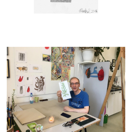
instagram
facebook
twitter
linkedin
youtube
newsletter
français
english