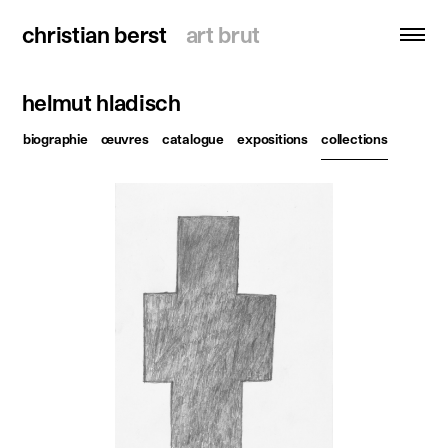
christian berst
christian berst
art brut
art brut
helmut hladisch
recherche
biographie
œuvres
catalogue
expositions
collections
accueil
artistes
expositions
actualités
publications
ressources
à propos
contact