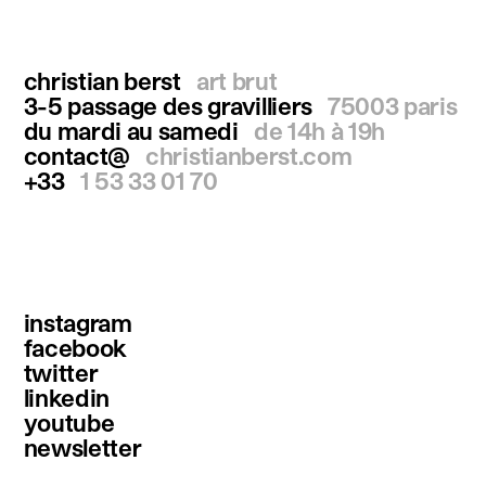
christian berst
art brut
3-5 passage des gravilliers
75003 paris
du mardi au samedi
de 14h à 19h
contact@
christianberst.com
+33
1 53 33 01 70
instagram
facebook
twitter
linkedin
youtube
newsletter