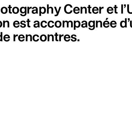
ography Center et l’U
tion est accompagnée 
de rencontres.