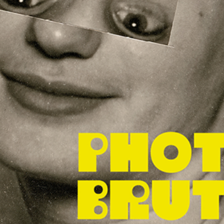
instagram
facebook
twitter
lin