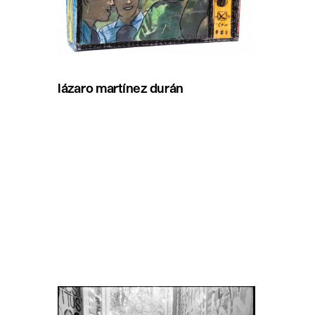
lázaro martínez durán