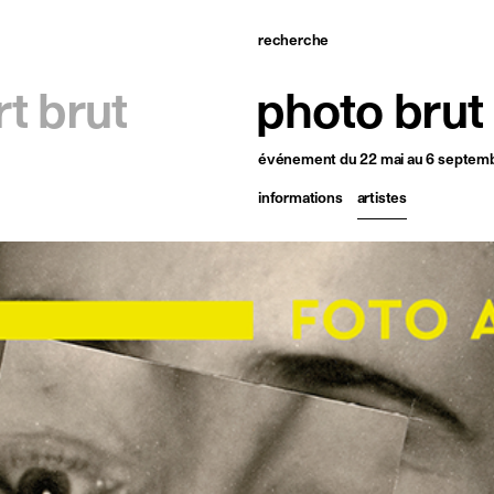
recherche
ccueil
rt brut
photo brut
tistes
événement
du 22 mai au 6 septem
xpositions
informations
artistes
tualités
ublications
essources
 propos
ontact