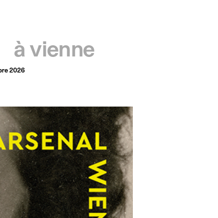
français
english
à vienne
bre 2026