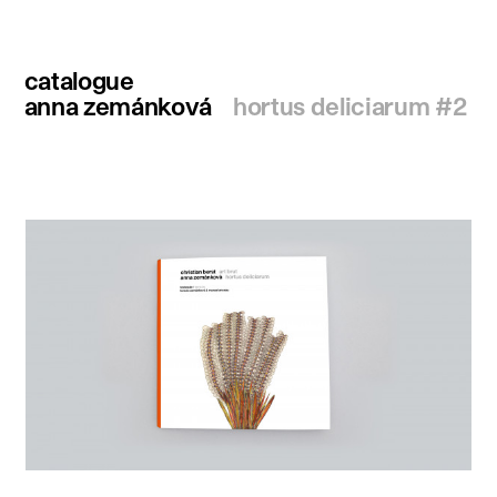
catalogue
anna zemánková
hortus deliciarum #2