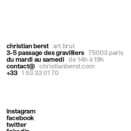
christian berst
art brut
3-5 passage des gravilliers
75003 paris
du mardi au samedi
de 14h à 19h
contact@
christianberst.com
+33
1 53 33 01 70
instagram
facebook
twitter