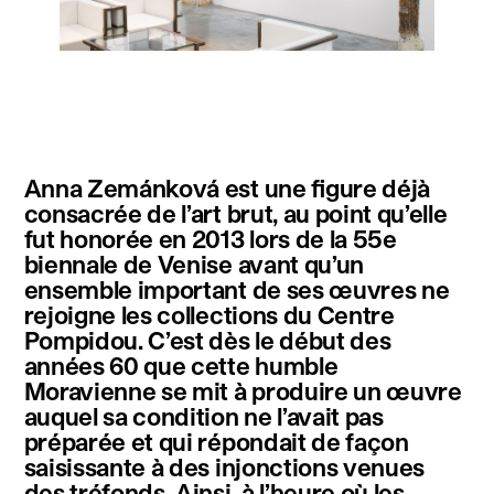
instagram
facebook
twitter
linkedin
youtube
newsletter
Anna Zemánková est une figure déjà
français
english
consacrée de l’art brut, au point qu’elle
fut honorée en 2013 lors de la 55e
biennale de Venise avant qu’un
ensemble important de ses œuvres ne
rejoigne les collections du Centre
Pompidou. C’est dès le début des
années 60 que cette humble
Moravienne se mit à produire un œuvre
auquel sa condition ne l’avait pas
préparée et qui répondait de façon
saisissante à des injonctions venues
des tréfonds. Ainsi, à l’heure où les