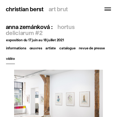
christian berst
christian berst
art brut
art brut
anna zemánková :
hortus
recherche
deliciarum #2
exposition
du 17 juin au 18 juillet 2021
accueil
informations
œuvres
artiste
catalogue
revue de presse
artistes
vidéo
expositions
actualités
publications
ressources
à propos
contact