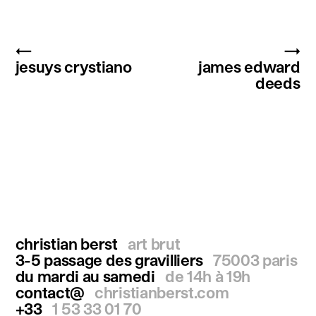
←
→
jesuys crystiano
james edward
deeds
christian berst
art brut
3-5 passage des gravilliers
75003 paris
du mardi au samedi
de 14h à 19h
contact@
christianberst.com
+33
1 53 33 01 70