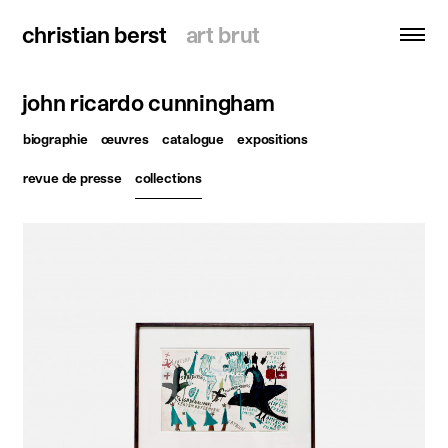
christian berst
christian berst
art brut
art brut
john ricardo cunningham
recherche
biographie
œuvres
catalogue
expositions
accueil
revue de presse
collections
artistes
expositions
actualités
publications
ressources
à propos
contact