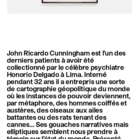
instagram
facebook
twitter
linkedin
youtube
newsletter
John Ricardo Cunningham est l’un des
français
english
derniers patients à avoir été
collectionné par le célèbre psychiatre
Honorio Delgado à Lima. Interné
pendant 32 ans il a entrepris une sorte
de cartographie géopolitique du monde
où les instances de pouvoir deviennent,
par métaphore, des hommes coiffés et
austères, des oiseaux aux ailes
battantes ou des rats tenant des
cannes… Ses gouaches narratives mais
elliptiques semblent nous prendre à
témoin sur l’état du monde. Présenté