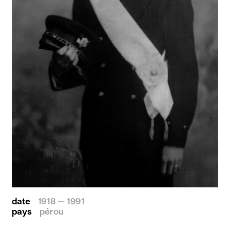
date
1918 — 1991
pays
pérou