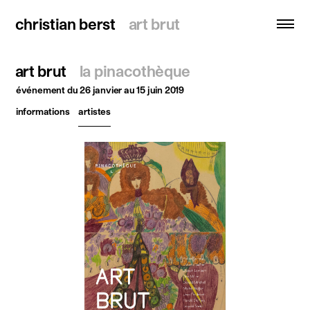
christian berst
christian berst
art brut
art brut
art brut
la pinacothèque
recherche
événement
du 26 janvier au 15 juin 2019
informations
artistes
accueil
artistes
expositions
actualités
publications
ressources
à propos
contact