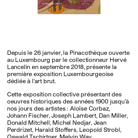
instagram
facebook
twitter
linkedin
youtube
newsletter
français
english
Depuis le 26 janvier, la Pinacothèque ouverte
au Luxembourg par le collectionneur Hervé
Lancelin en septembre 2018, présente la
première exposition Luxembourgeoise
dédiée à l’art brut.
Cette exposition collective présentant des
oeuvres historiques des années 1900 jusqu’à
nos jours des artistes : Aloïse Corbaz,
Johann Fischer, Joseph Lambert, Dan Miller,
Donald Mitchell, Michel Nedjar, Jean
Perdrizet, Harald Stoffers, Leopold Strobl,
Oswald Tschirtner, Melvin Way.