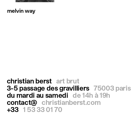
melvin way
christian berst
art brut
3-5 passage des gravilliers
75003 paris
du mardi au samedi
de 14h à 19h
contact@
christianberst.com
+33
1 53 33 01 70