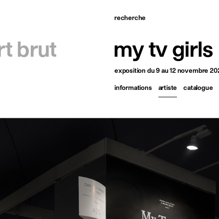
recherche
ccueil
rt brut
my tv girls
tistes
exposition
du 9 au 12 novembre 20
xpositions
informations
artiste
catalogue
tualités
ublications
essources
 propos
ontact