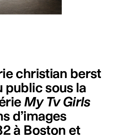
ie christian berst
u public sous la
série
My Tv Girls
ons d’images
982 à Boston et