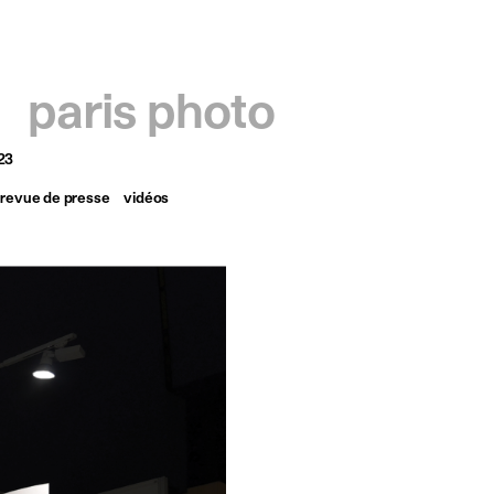
français
english
paris photo
23
revue de presse
vidéos