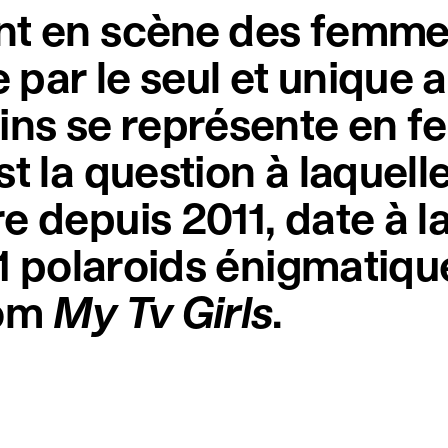
nt en scène des femme
e par le seul et unique a
ins se représente en f
t la question à laquell
 depuis 2011, date à laqu
11 polaroids énigmatique
nom
My Tv Girls
.