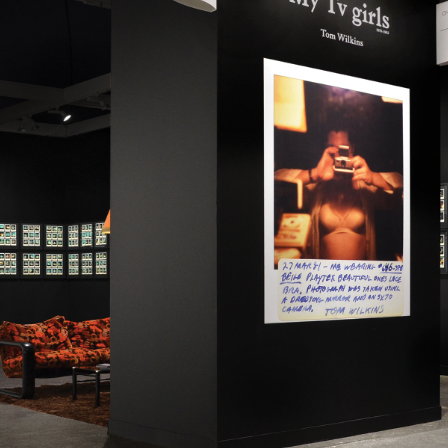
instagram
facebook
twitter
lin