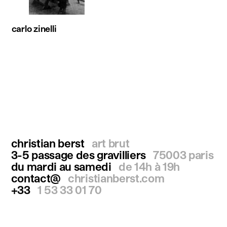
carlo zinelli
christian berst
art brut
3-5 passage des gravilliers
75003 paris
du mardi au samedi
de 14h à 19h
contact@
christianberst.com
+33
1 53 33 01 70