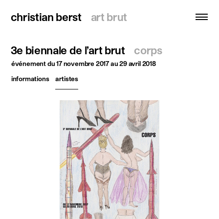
christian berst
christian berst
art brut
art brut
3e biennale de l’art brut
corps
recherche
événement
du 17 novembre 2017 au 29 avril 2018
informations
artistes
accueil
artistes
expositions
actualités
publications
ressources
à propos
contact