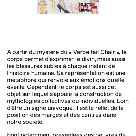
instagram
facebook
twitter
linkedin
youtube
newsletter
français
english
À partir du mystère du « Verbe fait Chair », le
corps permet d’exprimer le divin, mais aussi
les blessures subies à chaque instant de
l’histoire humaine. Sa représentation est une
métaphore qui renvoie aux émotions qu’elle
éveille. Cependant, le corps est aussi cet
objet sur lequel s’appuie la construction de
mythologies collectives ou individuelles. Loin
d’être un signe univoque, il est le reflet de la
position des marges et des centres dans
notre société.
Sont notamment présentées des oeuvres de