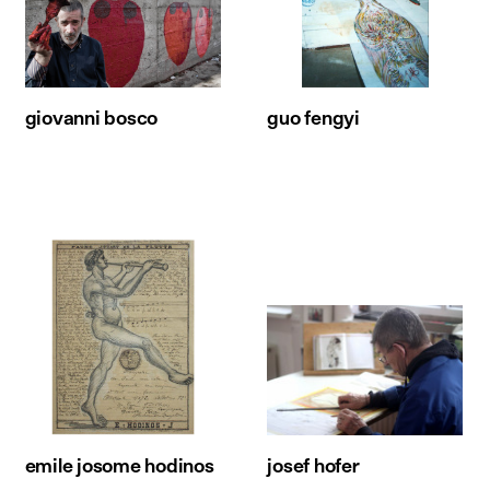
giovanni bosco
guo fengyi
emile josome hodinos
josef hofer