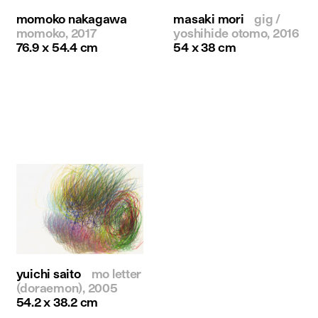
momoko nakagawa
masaki mori
gig /
momoko, 2017
yoshihide otomo, 2016
76.9 x 54.4 cm
54 x 38 cm
yuichi saito
mo letter
(doraemon), 2005
54.2 x 38.2 cm