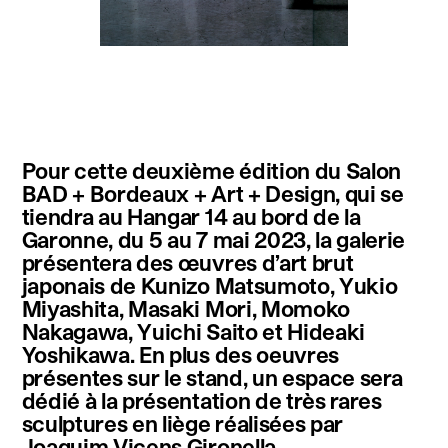
instagram
facebook
twitter
linkedin
youtube
newsletter
Pour cette deuxième édition du Salon
français
english
BAD + Bordeaux + Art + Design, qui se
tiendra au Hangar 14 au bord de la
Garonne, du 5 au 7 mai 2023, la galerie
présentera des œuvres d’art brut
japonais de Kunizo Matsumoto, Yukio
Miyashita, Masaki Mori, Momoko
Nakagawa, Yuichi Saito et Hideaki
Yoshikawa. En plus des oeuvres
présentes sur le stand, un espace sera
dédié à la présentation de très rares
sculptures en liège réalisées par
Joaquim Vicens Gironella.