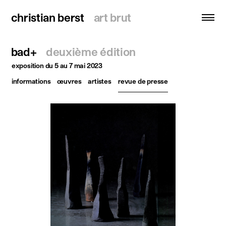
christian berst
christian berst
art brut
art brut
bad+
deuxième édition
recherche
exposition
du 5 au 7 mai 2023
informations
œuvres
artistes
revue de presse
accueil
artistes
expositions
actualités
publications
ressources
à propos
contact