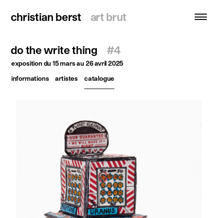
christian berst
christian berst
art brut
art brut
do the write thing
#4
recherche
exposition
du 15 mars au 26 avril 2025
informations
artistes
catalogue
accueil
artistes
expositions
actualités
publications
ressources
à propos
contact