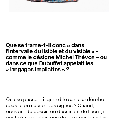
instagram
facebook
twitter
linkedin
youtube
newsletter
Que se trame-t-il donc « dans
français
english
l’intervalle du lisible et du visible » -
comme le désigne Michel Thévoz – ou
dans ce que Dubuffet appelait les
« langages implicites » ?
Que se passe-t-il quand le sens se dérobe
sous la profusion des signes ? Quand,
écrivant du dessin ou dessinant de l’écrit, il
n’est plus question que de dire, par tous les