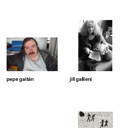
pepe gaitán
jill gallieni