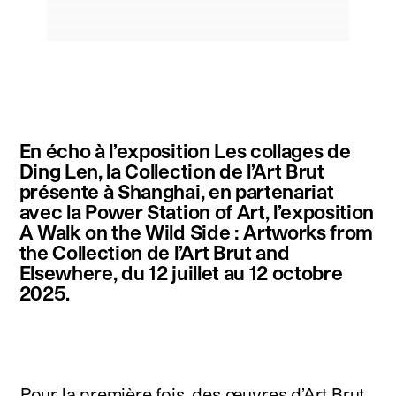
instagram
facebook
twitter
linkedin
youtube
newsletter
En écho à l’exposition Les collages de
français
english
Ding Len, la Collection de l’Art Brut
présente à Shanghai, en partenariat
avec la Power Station of Art, l’exposition
A Walk on the Wild Side : Artworks from
the Collection de l’Art Brut and
Elsewhere, du 12 juillet au 12 octobre
2025.
Pour la première fois, des œuvres d’Art Brut