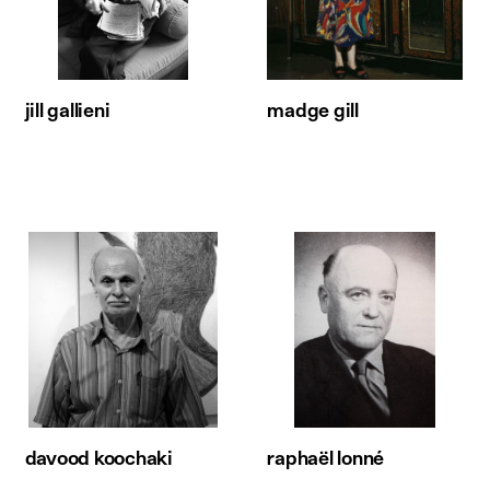
jill gallieni
madge gill
davood koochaki
raphaël lonné