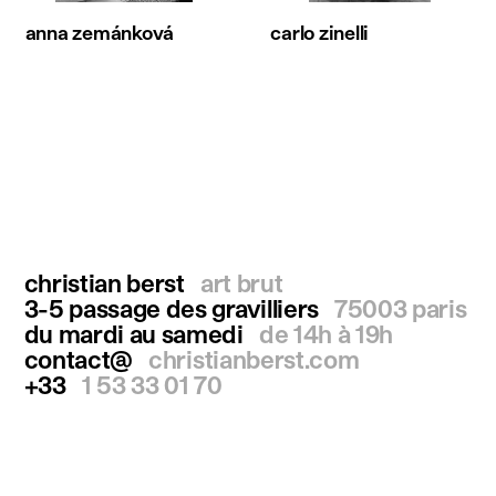
anna zemánková
carlo zinelli
christian berst
art brut
3-5 passage des gravilliers
75003 paris
du mardi au samedi
de 14h à 19h
contact@
christianberst.com
+33
1 53 33 01 70