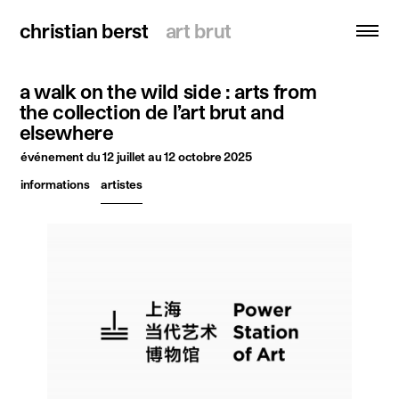
christian berst
christian berst
art brut
art brut
a walk on the wild side : arts from
recherche
the collection de l’art brut and
elsewhere
accueil
événement
du 12 juillet au 12 octobre 2025
artistes
informations
artistes
expositions
actualités
publications
ressources
à propos
contact