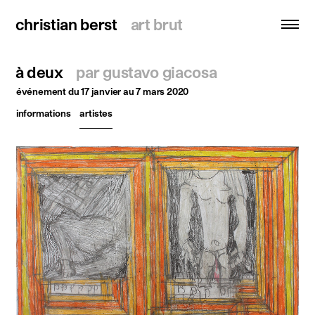
christian berst
christian berst
art brut
art brut
à deux
par gustavo giacosa
recherche
événement
du 17 janvier au 7 mars 2020
informations
artistes
accueil
artistes
expositions
actualités
publications
ressources
à propos
contact