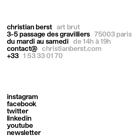
christian berst
art brut
3-5 passage des gravilliers
75003 paris
du mardi au samedi
de 14h à 19h
contact@
christianberst.com
+33
1 53 33 01 70
instagram
facebook
twitter
linkedin
youtube
newsletter