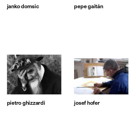
janko domsic
pepe gaitán
pietro ghizzardi
josef hofer