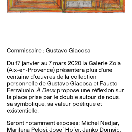
instagram
facebook
twitter
linkedin
youtube
newsletter
français
english
Commissaire : Gustavo Giacosa
Du 17 janvier au 7 mars 2020 la Galerie Zola
(Aix-en-Provence) présentera plus d’une
centaine d’œuvres de la collection
personnelle de Gustavo Giacosa et Fausto
Ferraiuolo.
À Deux
propose une réflexion sur
la place prise par le double autour de nous,
sa symbolique, sa valeur poétique et
existentielle.
Seront notamment exposés: Michel Nedjar,
Marilena Pelosi, Josef Hofer, Janko Domsic,