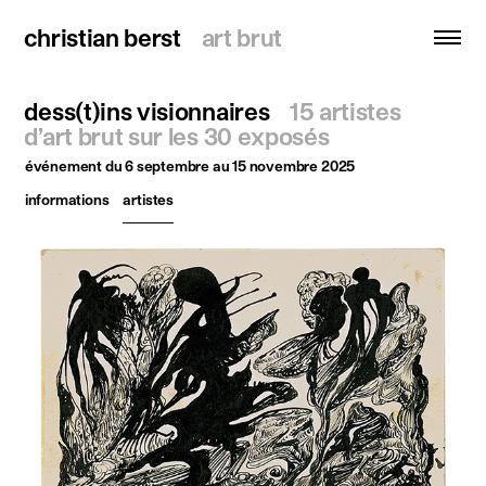
christian berst
christian berst
art brut
art brut
dess(t)ins visionnaires
15 artistes
recherche
d’art brut sur les 30 exposés
événement
du 6 septembre au 15 novembre 2025
accueil
informations
artistes
artistes
expositions
actualités
publications
ressources
à propos
contact