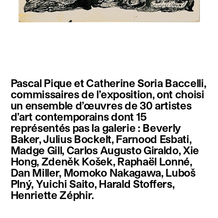
instagram
facebook
twitter
linkedin
youtube
newsletter
Pascal Pique et Catherine Soria Baccelli,
français
english
commissaires de l’exposition, ont choisi
un ensemble d’œuvres de 30 artistes
d’art contemporains dont 15
représentés pas la galerie : Beverly
Baker, Julius Bockelt, Farnood Esbati,
Madge Gill, Carlos Augusto Giraldo, Xie
Hong, Zdeněk Košek, Raphaël Lonné,
Dan Miller, Momoko Nakagawa, Luboš
Plný, Yuichi Saito, Harald Stoffers,
Henriette Zéphir.