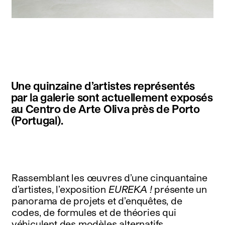
instagram
facebook
twitter
linkedin
youtube
newsletter
Une quinzaine d’artistes représentés
français
english
par la galerie sont actuellement exposés
au Centro de Arte Oliva près de Porto
(Portugal).
Rassemblant les œuvres d’une cinquantaine
d’artistes, l’exposition
EUREKA !
présente un
panorama de projets et d’enquêtes, de
codes, de formules et de théories qui
véhiculent des modèles alternatifs