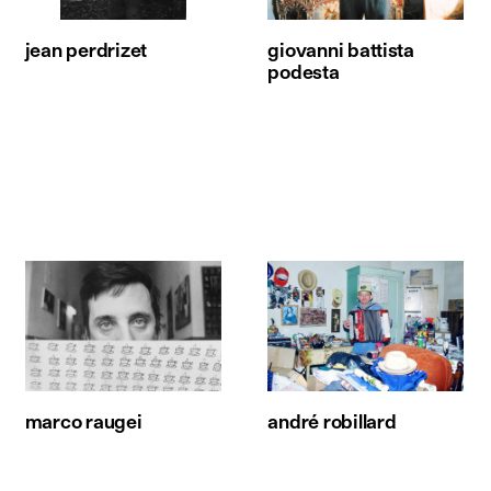
jean perdrizet
giovanni battista
podesta
marco raugei
andré robillard