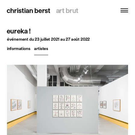
christian berst
christian berst
art brut
art brut
eureka !
recherche
événement
du 23 juillet 2021 au 27 août 2022
informations
artistes
accueil
artistes
expositions
actualités
publications
ressources
à propos
contact