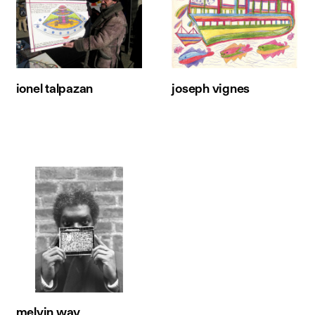
ionel talpazan
joseph vignes
melvin way