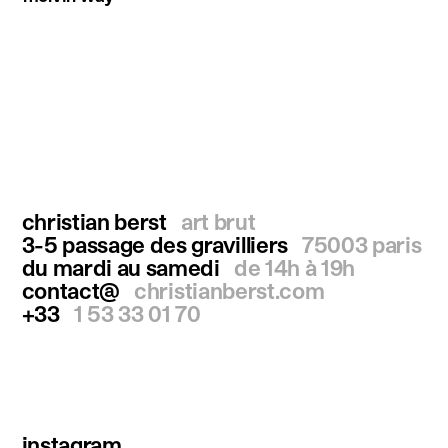
christian berst
art brut
3-5 passage des gravilliers
75003 paris
du mardi au samedi
de 14h à 19h
contact@
christianberst.com
+33
1 53 33 01 70
instagram