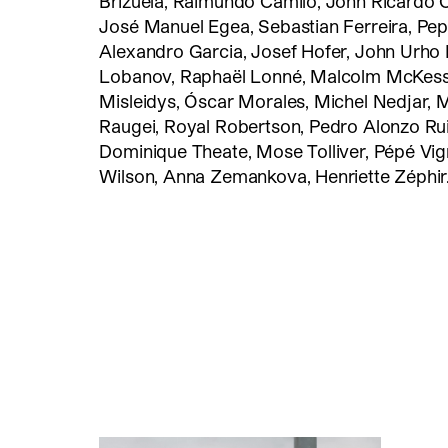
Brizuela, Raimundo Camilo, John Ricardo 
José Manuel Egea, Sebastian Ferreira, Pepe G
Alexandro Garcia, Josef Hofer, John Urho
Lobanov, Raphaël Lonné, Malcolm McKess
Misleidys, Óscar Morales, Michel Nedjar, M
Raugei, Royal Robertson, Pedro Alonzo Ruiz
Dominique Theate, Mose Tolliver, Pépé Vig
Wilson, Anna Zemankova, Henriette Zéphir