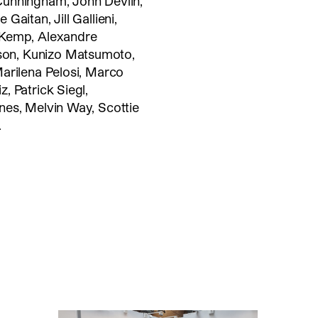
Cunningham, John Devlin,
aitan, Jill Gallieni,
 Kemp, Alexandre
on, Kunizo Matsumoto,
arilena Pelosi, Marco
, Patrick Siegl,
nes, Melvin Way, Scottie
.