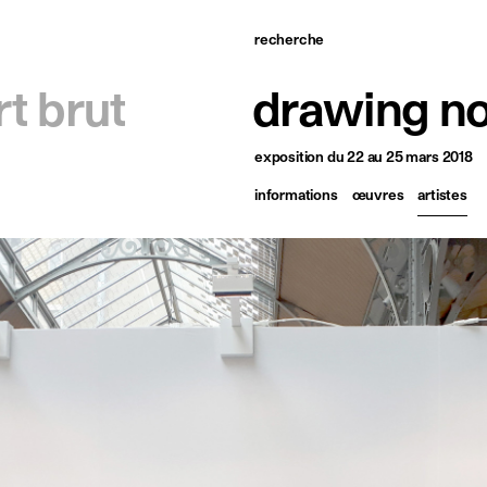
recherche
ccueil
rt brut
drawing n
tistes
exposition
du 22 au 25 mars 2018
xpositions
informations
œuvres
artistes
tualités
ublications
essources
 propos
ontact