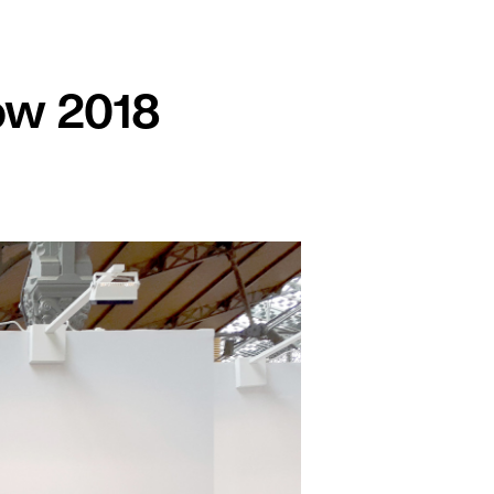
français
english
ow 2018