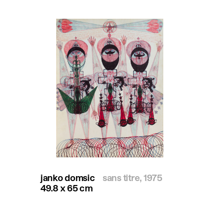
janko domsic
sans titre, 1975
49.8 x 65 cm