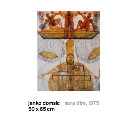
janko domsic
sans titre, 1975
50 x 65 cm